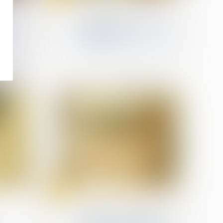
Relation individuelles au travail
asier
Faute grave et rupture
es
anticipée du CDD : pas de
procédure de
s
licenciement à respecter
19
Jun
Relation individuelles au travail
Licenciement et report
de l’entretien préalable :