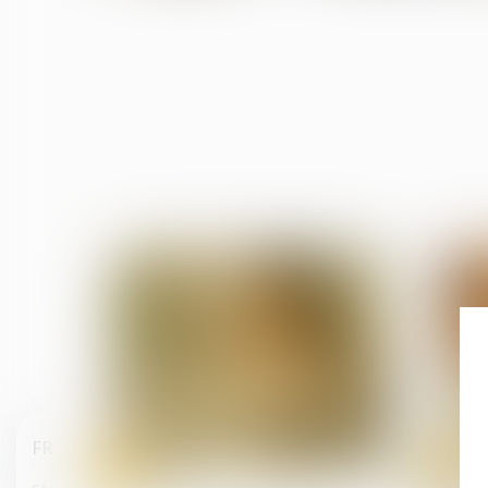
FR
02
01
Jul
Jul