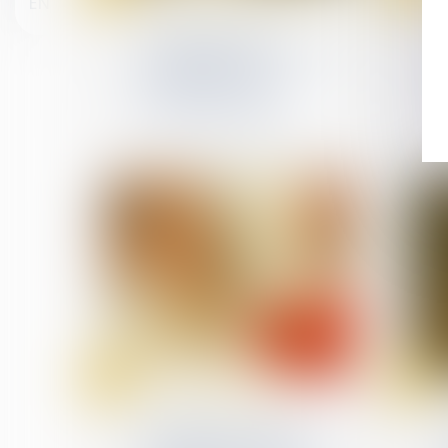
EN
Relation individuelles au travail
Actions gratuites
annulées après transfert
de contrat : pas
d’indemnisation sans
preuve de fraude
24
23
Jun
Jun
Divorce et séparation
Récompense due à la
communauté : point de