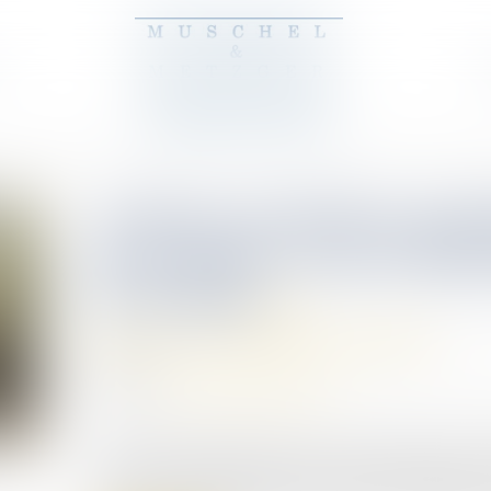
Actions gratuites annu
de contrat : pas d’in
de fraude
Relation individuelles au travail
02/07/2025
Source :
www.lemag-juridique.com
La Cour de cassation, dans un arrêt rendu le 18 j
attribuées dans le cadre d’un plan d’entreprise