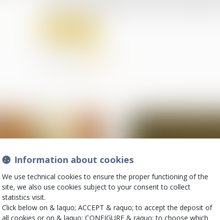
mais un avantage distinct. En effet, en applicatio
Read more
Share on
Information about cookies
We use technical cookies to ensure the proper functioning of the
site, we also use cookies subject to your consent to collect
statistics visit.
Click below on & laquo; ACCEPT & raquo; to accept the deposit of
30
Jun
all cookies or on & laquo; CONFIGURE & raquo; to choose which