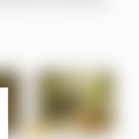
n de l’article L 225-197-1 du Code de commerce...
25
Jun