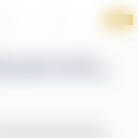
News
Fees
Contact
lées après transfert
demnisation sans preuve
uin 2025, rappelle que les actions gratuites
 ne constituent pas un élément de rémunération,