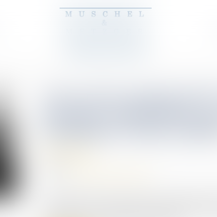
Avis sur le projet de lo
réponses immédiates
troublant l’ordre publ
Droit pénal
29/06/2026
Source :
www.defenseurdesdroits.fr
Le 25 mars 2026, le Gouvernement a déposé le pro
immédiates aux phénomènes troublant l’ordre publ