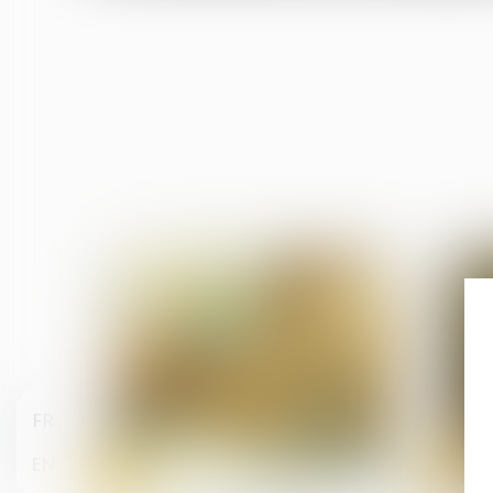
FR
EN
20
13
Jul
Jul