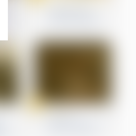
ion
Droit des dommages corporels
les
L’imprudence de la
elles
victime doit-elle réduire
son droit à réparation ?
23
Jun
Droit pénal
 loi
Interdiction de
manifester : les limites du
es aux
pouvoir du juge pénal
lant