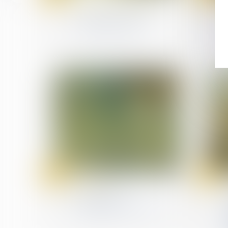
Droit de la consommation
Tout savoir sur la taxe
sur les petits colis
06
01
Jul
Jul
Droit pénal
Avis relatif à la
surpopulation carcérale