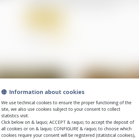
concitoyens », en procédure accélérée...
Read more
Share on
Information about cookies
We use technical cookies to ensure the proper functioning of the
site, we also use cookies subject to your consent to collect
statistics visit.
Click below on & laquo; ACCEPT & raquo; to accept the deposit of
all cookies or on & laquo; CONFIGURE & raquo; to choose which
13
cookies require your consent will be registered (statistical cookies),
Jul