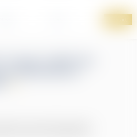
News
Fees
Contact
i "visant à offrir des
 aux phénomènes
ic"
jet de loi « visant à offrir des réponses
ic, la sécurité et la tranquillité de nos