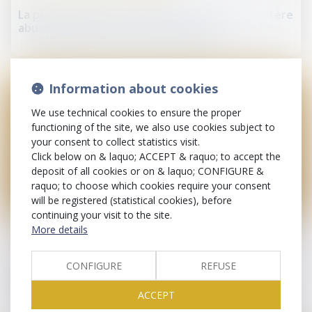
La possible retenue sur salaire en cas de caractère
abusif du droit de retrait des salariés
Information about cookies
We use technical cookies to ensure the proper
functioning of the site, we also use cookies subject to
your consent to collect statistics visit.
Click below on & laquo; ACCEPT & raquo; to accept the
deposit of all cookies or on & laquo; CONFIGURE &
raquo; to choose which cookies require your consent
will be registered (statistical cookies), before
12
continuing your visit to the site.
Jun
More details
Divorce et séparation
CONFIGURE
REFUSE
Loi du 31 mai 2024 visant à assurer une justice
patrimoniale au sein de la famille
ACCEPT