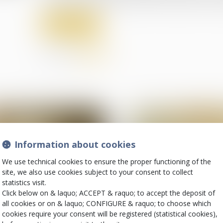
Read more
Share on
Information about cookies
We use technical cookies to ensure the proper functioning of the
site, we also use cookies subject to your consent to collect
statistics visit.
Click below on & laquo; ACCEPT & raquo; to accept the deposit of
all cookies or on & laquo; CONFIGURE & raquo; to choose which
04
Sep
cookies require your consent will be registered (statistical cookies),
(NPU) Infraction
Droit de la consommat