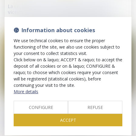
La reconnaissance du préjudice psychique des
victimes de viols comme dommage corporel
Information about cookies
We use technical cookies to ensure the proper
functioning of the site, we also use cookies subject to
your consent to collect statistics visit.
Click below on & laquo; ACCEPT & raquo; to accept the
deposit of all cookies or on & laquo; CONFIGURE &
raquo; to choose which cookies require your consent
will be registered (statistical cookies), before
continuing your visit to the site.
More details
26
May
CONFIGURE
REFUSE
Droit pénal
Harcèlement conjugal et retrait de l’exercice de
ACCEPT
l’autorité parentale