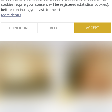
commerciales
cookies require your consent will be registered (statistical cookies),
Publication du décr
Vente par démarchage et
la médecine du trav
before continuing your visit to the site.
insuffisance du bon de
détention
More details
commande concernant
l’information utile des
consommateurs
ACCEPT
CONFIGURE
REFUSE
23
Jul
Droit du travail - Employeurs
Divorce et séparation
PSE : la contestation du
Calcul de la presta
motif économique de la
compensatoire : qu