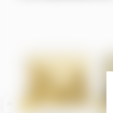
FR
08
07
Aug
Aug
Relation individuelles au travail