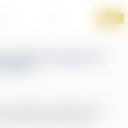
News
Fees
Contact
 du motif économique de
 limitée
nd un ensemble de mesures destinées à éviter ou
Par une série d’arrêts, la Chambre sociale de la
 à la contestation du motif économique de la