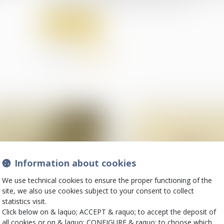
Read more
Share on
Information about cookies
We use technical cookies to ensure the proper functioning of the
site, we also use cookies subject to your consent to collect
statistics visit.
01
Click below on & laquo; ACCEPT & raquo; to accept the deposit of
Aug
Contrats et garanties
(NPU) Infraction
all cookies or on & laquo; CONFIGURE & raquo; to choose which