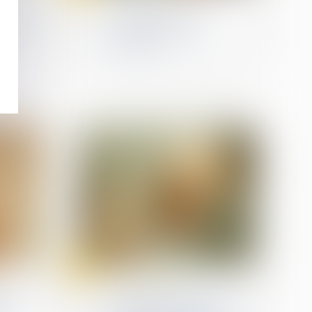
et sur
Comment gérer les
ail en
vacances en cas de
séparation?
18
Jul
(NPU) Infraction
tion
Les délits de recel et de
els
non-justification des