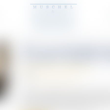
PSE : la contestation
la rupture amiable est
Droit du travail - Employeurs
24/07/2024
Source :
www.lemag-juridique.com
Le plan de sauvegarde de l’emploi (PSE) compre
limiter le nombre de licenciements économiques. 
Cour de cassation a précisé les limites relatives
rupture amiable dans le cadre d’un PSE...