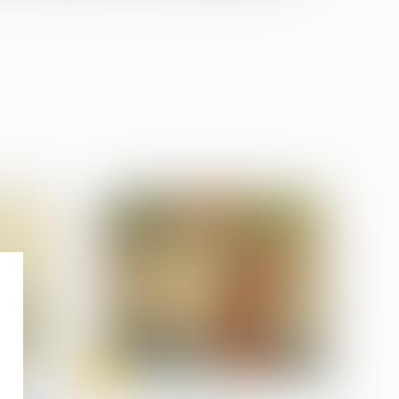
31
Jul
Divorce et séparation