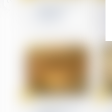
EN
Le plan de partage de la
valorisation de
l'entreprise est
opérationnel
25
24
Jul
Jul
(NPU) Infraction
CEDH : les termes de la
condamnation pénale et