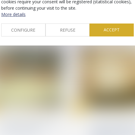
cookies require your consent will be registered (statistical cookies),
faut savoir en cas de
mis en cause
before continuing your visit to the site.
divorce
More details
ACCEPT
CONFIGURE
REFUSE
17
Jan
Relation individuelles au travail
Relation individuelles au
Exécution du contrat de
Licenciement pris s
travail : prescription issue
base d’enregistre
de la loi nouvelle
déloyaux : la Cour 