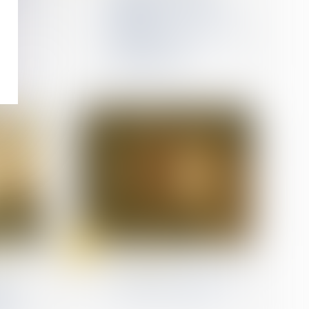
compensatrice égale à
l’indemnité
compensatrice de préavis
n’ouvre pas droit à
congés payés
11
Jan
 travail
(NPU) Infraction
ur la
Un décret pour encadrer
ments
le travail des détenus
de