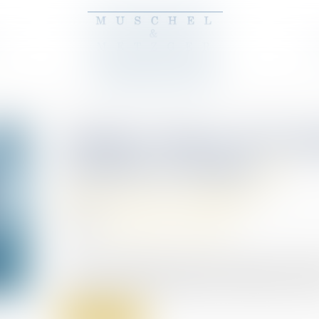
Publiez l'index de l'ég
avant le 1er mars
Droit du travail - Employeurs
08/02/2024
Source :
entreprendre.service-public.fr
L'index de l'égalité professionnelle entre les
d'information à transmettre au ministère du trava
Read more