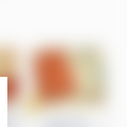
31
Jan
Relation individuelles au travail
e et
Licenciement pour
ble du
inaptitude : l’indemnité