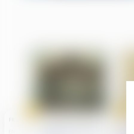
08
07
Feb
Feb
Droit du travail - Employeurs
FR
Publiez l'index de l'égalité
professionnelle avant le
EN