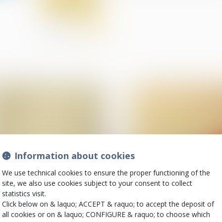
Share on
Information about cookies
We use technical cookies to ensure the proper functioning of the
01
site, we also use cookies subject to your consent to collect
Feb
statistics visit.
Divorce et séparation
(NPU) Infraction
Click below on & laquo; ACCEPT & raquo; to accept the deposit of
Prestation
Fouille d’un véhicul
all cookies or on & laquo; CONFIGURE & raquo; to choose which
compensatoire : ce qu'il
assentiment préala