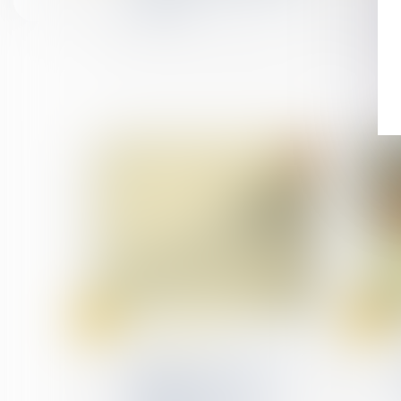
1er mars
25
25
Jan
Jan
(NPU) Infraction
Délit de faux en écriture
publique : rappel de la
procédure de