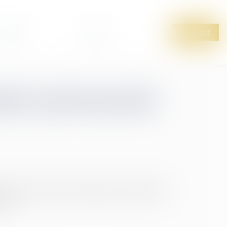
News
Fees
Contact
alité professionnelle
 femmes et les hommes comprend un ensemble
il...