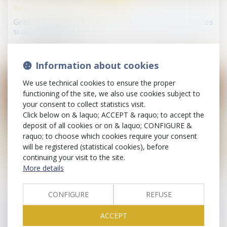
Relation individuelles au travail
Grèves de septembre 2025 : quelles conséquences
si on fait grève ?
Information about cookies
We use technical cookies to ensure the proper
functioning of the site, we also use cookies subject to
your consent to collect statistics visit.
Click below on & laquo; ACCEPT & raquo; to accept the
deposit of all cookies or on & laquo; CONFIGURE &
raquo; to choose which cookies require your consent
will be registered (statistical cookies), before
continuing your visit to the site.
09
More details
Sep
CONFIGURE
REFUSE
Divorce et séparation
Divorce : quelle est cette nouvelle procédure qui
ACCEPT
risque d’alourdir sérieusement la facture début