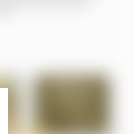
raitements et conditions d’hébergement
entée...