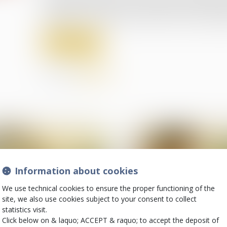
signalement portant sur de possibles mauvais t
indignes, une enquête préliminaire avait été dilig
Read more
Share on
Information about cookies
We use technical cookies to ensure the proper functioning of the
site, we also use cookies subject to your consent to collect
statistics visit.
Click below on & laquo; ACCEPT & raquo; to accept the deposit of