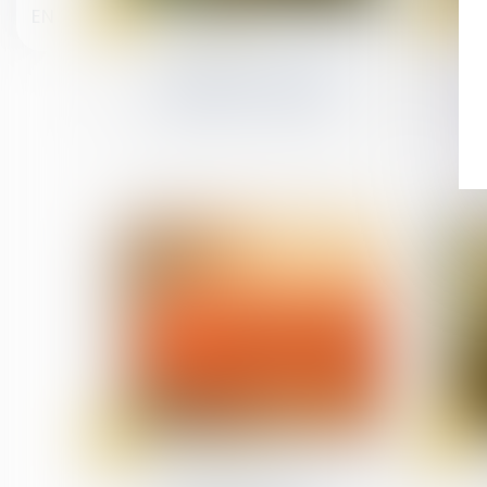
13
03
EN
Jan
Jan
(NPU) Infraction
Prévention de la récidive
en matière de viol et
d'agressions sexuelles
12
11
Dec
Dec
(NPU) Infraction