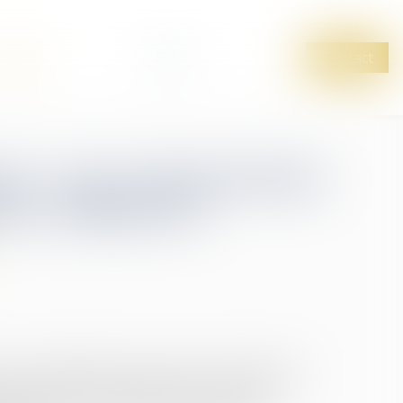
News
Fees
Contact
ins : une rémunération
sse suffisent à
, un couple avait eu recours aux services d’un
 diverses tâches domestiques. À la suite d’un