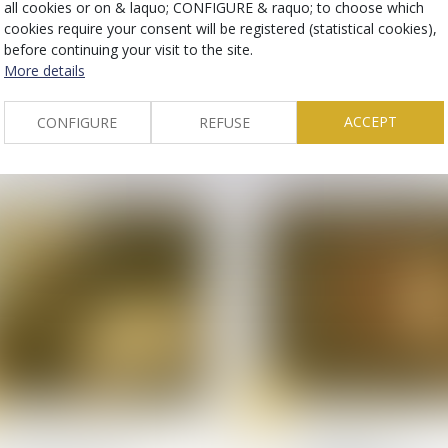
19
all cookies or on & laquo; CONFIGURE & raquo; to choose which
Dec
cookies require your consent will be registered (statistical cookies),
Relation individuelles au travail
Relation individuelles au
before continuing your visit to the site.
Des messages privés...
Prime exceptionnel
More details
pas si privés sur un
télétravail : pas de
téléphone professionnel
méconnaissance d
principe d’égalité 
ACCEPT
CONFIGURE
REFUSE
traitement
05
Dec
Relation individuelles au travail
(NPU) Infraction