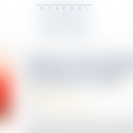
Traite des êtres huma
dérisoire et une prome
caractériser le délit
(NPU) Infraction
12/12/2024
Source :
www.lemag-juridique.com
Dans l’affaire portée devant la Cour de cassation
salarié qui logeait à leur domicile et y effectuait