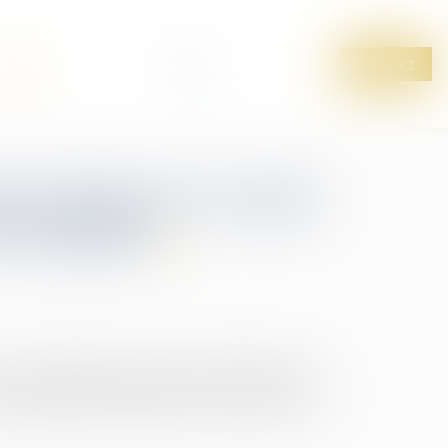
News
Fees
Contact
ant Bachar al-Assad
 cassation
our de cassation a prononcé l’annulation du
résident (2000-2024) de la Syrie, Bachar al-