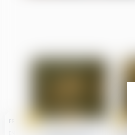
11
15
FR
May
Sep
(NPU) Infraction
EN
Livreurs des plateformes