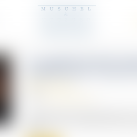
Le mandat d’arrêt vis
annulé par la Cour de
(NPU) Infraction
04/08/2025
Source :
www.leclubdesjuristes.com
Vendredi 25 juillet, l’Assemblée plénière de la C
mandat d’arrêt du 13 novembre 2023 visant l’ex-p
Assad...