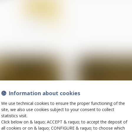
Read more
Share on
Information about cookies
We use technical cookies to ensure the proper functioning of the
site, we also use cookies subject to your consent to collect
04
statistics visit.
Aug
Click below on & laquo; ACCEPT & raquo; to accept the deposit of
(NPU) Infraction
(NPU) Infraction
all cookies or on & laquo; CONFIGURE & raquo; to choose which
Maintien dans un
Le mandat d’arrêt 