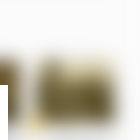
28
Jul
(NPU) Infraction
visant
Les détenus ne voteront