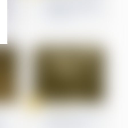
nulé
plus par correspondance
ation
aux élections municipales
et législatives
10
Jun
(NPU) Infraction
èces
Vote des détenus : il est
 de
impératif de préserver la
sincérité du scrutin