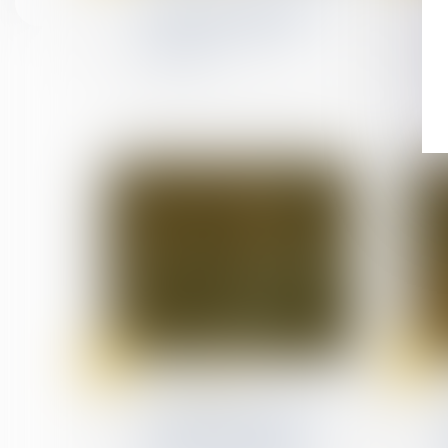
Deliveroo et Uber Eats :
une traite des êtres
humains ?
15
30
Jul
Jun
(NPU) Infraction
Prise illégale d’intérêts :
dernières précisions sur
le point du départ du