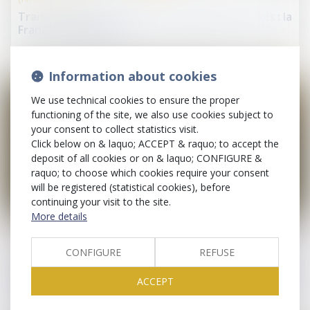
Traitement des plaintes de mineures pour viols : la
France condamnée
Information about cookies
We use technical cookies to ensure the proper
functioning of the site, we also use cookies subject to
your consent to collect statistics visit.
Click below on & laquo; ACCEPT & raquo; to accept the
deposit of all cookies or on & laquo; CONFIGURE &
raquo; to choose which cookies require your consent
will be registered (statistical cookies), before
continuing your visit to the site.
22
More details
Apr
CONFIGURE
REFUSE
(NPU) Infraction
Extension de la notion de mission de service public
ACCEPT
aux gardiens d’immeubles de bailleurs sociaux